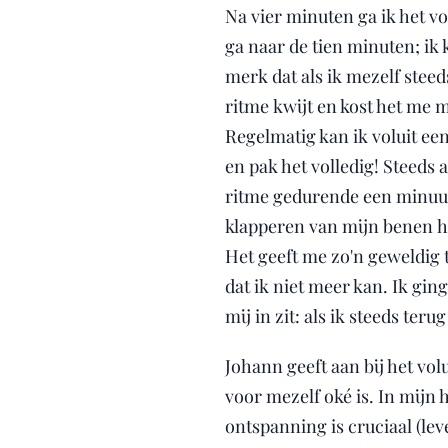
Na vier minuten ga ik het vo
ga naar de tien minuten; ik 
merk dat als ik mezelf stee
ritme kwijt en kost het me 
Regelmatig kan ik voluit een 
en pak het volledig! Steeds 
ritme gedurende een minuut o
klapperen van mijn benen h
Het geeft me zo'n geweldig t
dat ik niet meer kan. Ik gin
mij in zit: als ik steeds te
Johann geeft aan bij het volu
voor mezelf oké is. In mijn h
ontspanning is cruciaal (leve