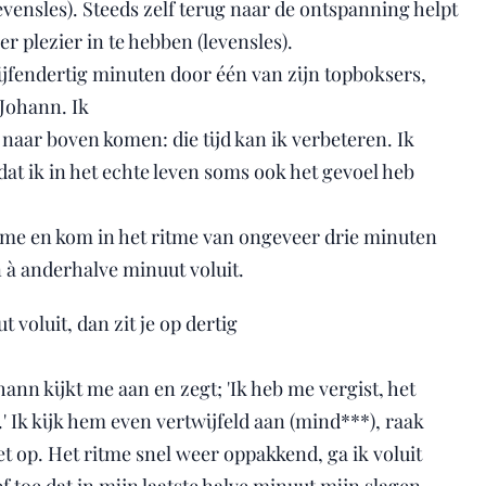
levensles). Steeds zelf terug naar de ontspanning helpt
r plezier in te hebben (levensles).
vijfendertig minuten door één van zijn topboksers,
Johann. Ik
naar boven komen: die tijd kan ik verbeteren. Ik
dat ik in het echte leven soms ook het gevoel heb
n me en kom in het ritme van ongeveer drie minuten
n à anderhalve minuut voluit.
 voluit, dan zit je op dertig
hann kijkt me aan en zegt; 'Ik heb me vergist, het
.' Ik kijk hem even vertwijfeld aan (mind***), raak
et op. Het ritme snel weer oppakkend, ga ik voluit