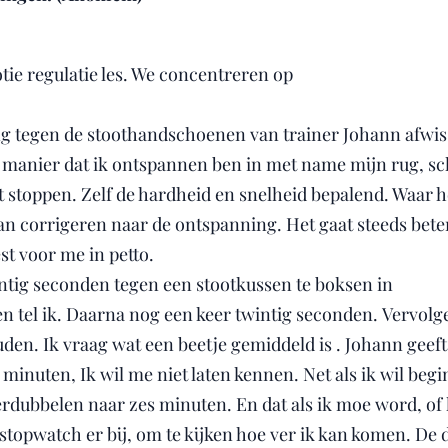
ie regulatie les. We concentreren op
ng tegen de stoothandschoenen van trainer Johann afwis
n manier dat ik ontspannen ben in met name mijn rug, s
t stoppen. Zelf de hardheid en snelheid bepalend. Waar he
kan corrigeren naar de ontspanning. Het gaat steeds bete
st voor me in petto.
wintig seconden tegen een stootkussen te boksen in
ten tel ik. Daarna nog een keer twintig seconden. Vervol
ouden. Ik vraag wat een beetje gemiddeld is . Johann geef
e minuten, Ik wil me niet laten kennen. Net als ik wil beg
erdubbelen naar zes minuten. En dat als ik moe word, of h
stopwatch er bij, om te kijken hoe ver ik kan komen. De 