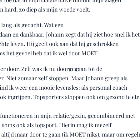
ef toe dat in mijn laatste halve minuut mijn slagen
en hard, zo diep als mijn woede voelt.
 lang als gedacht. Wat een
daan en dankbaar. Johann zegt dat hij ziet hoe snel ik he
hte leven. Hij geeft ook aan dat hij geschrokken
soms het gevoel heb dat ik wel door MOET.
er door. Zelf was ik nu doorgegaan tot de
er. Niet zomaar zelf stoppen. Maar Johann greep als
vind ik weer een mooie levensles: als personal coach
ook ingrijpen. Topsporters stoppen ook om gezond te eten
 functioneren in mijn relatie/gezin, gecombineerd met
k soms ook als topsport. Hierin mag ik mezelf
altijd maar door te gaan (ik MOET niks), maar om regel