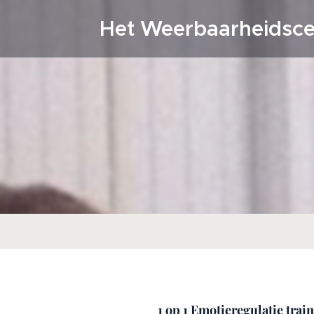
Het Weerbaarheidsc
1 op 1 Emotieregulatie tra