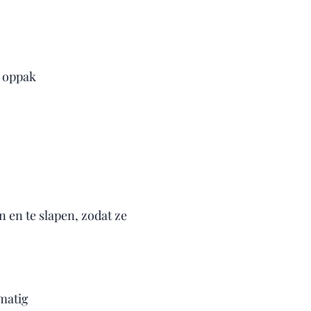
t oppak
 en te slapen, zodat ze
matig