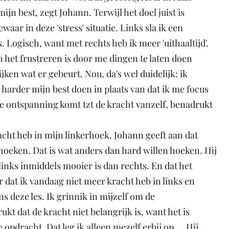
mijn best, zegt Johann. Terwijl het doel juist is
waar in deze 'stress' situatie. Links sla ik een
 Logisch, want met rechts heb ik meer 'uithaaltijd'.
n het frustreren is door me dingen te laten doen
ijken wat er gebeurt. Nou, da's wel duidelijk: ik
 harder mijn best doen in plaats van dat ik me focus
e ontspanning komt tzt de kracht vanzelf, benadrukt
acht heb in mijn linkerhoek. Johann geeft aan dat
hoeken. Dat is wat anders dan hard willen hoeken. Hij
links inmiddels mooier is dan rechts. En dat het
er dat ik vandaag niet meer kracht heb in links en
ens deze les. Ik grinnik in mijzelf om de
t dat de kracht niet belangrijk is, want het is
 opdracht. Dat leg ik alleen mezelf erbij op.... Hij