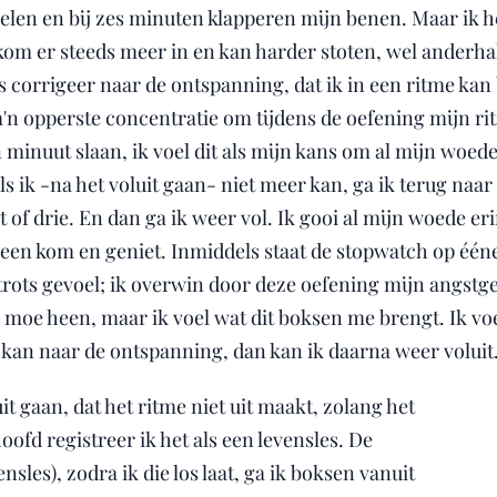
elen en bij zes minuten klapperen mijn benen. Maar ik heb
kom er steeds meer in en kan harder stoten, wel anderhal
ds corrigeer naar de ontspanning, dat ik in een ritme kan
m'n opperste concentratie om tijdens de oefening mijn ri
minuut slaan, ik voel dit als mijn kans om al mijn woede e
als ik -na het voluit gaan- niet meer kan, ga ik terug naa
f drie. En dan ga ik weer vol. Ik gooi al mijn woede eri
een kom en geniet. Inmiddels staat de stopwatch op één
rots gevoel; ik overwin door deze oefening mijn angstged
g moe heen, maar ik voel wat dit boksen me brengt. Ik voe
rug kan naar de ontspanning, dan kan ik daarna weer voluit
it gaan, dat het ritme niet uit maakt, zolang het
oofd registreer ik het als een levensles. De
nsles), zodra ik die los laat, ga ik boksen vanuit