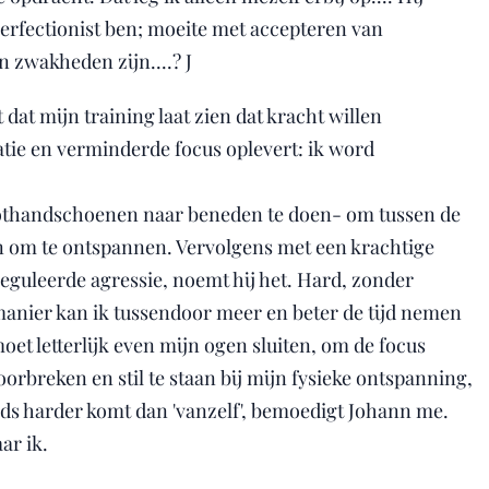
perfectionist ben; moeite met accepteren van
n zwakheden zijn....? J
t dat mijn training laat zien dat kracht willen
atie en verminderde focus oplevert: ik word
oothandschoenen naar beneden te doen- om tussen de
en om te ontspannen. Vervolgens met een krachtige
reguleerde agressie, noemt hij het. Hard, zonder
manier kan ik tussendoor meer en beter de tijd nemen
et letterlijk even mijn ogen sluiten, om de focus
orbreken en stil te staan bij mijn fysieke ontspanning,
ds harder komt dan 'vanzelf', bemoedigt Johann me.
ar ik.