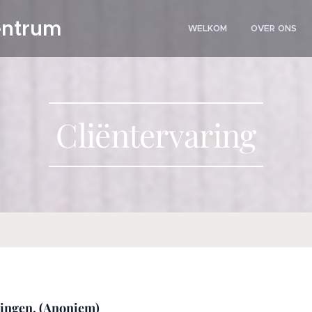
entrum
WELKOM
OVER ONS
Cliëntervaring
iningen. (Anoniem)