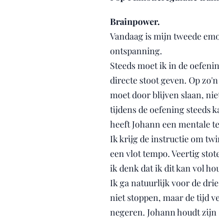
Brainpower.
Vandaag is mijn tweede emot
ontspanning.
Steeds moet ik in de oefeni
directe stoot geven. Op zo'
moet door blijven slaan, nie
tijdens de oefening steeds 
heeft Johann een mentale te
Ik krijg de instructie om t
een vlot tempo. Veertig sto
ik denk dat ik dit kan vol h
Ik ga natuurlijk voor de dri
niet stoppen, maar de tijd v
negeren. Johann houdt zijn 